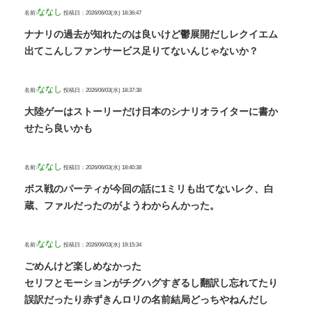
ななし
名前:
投稿日：2026/06/03(水) 18:36:47
ナナリの過去が知れたのは良いけど鬱展開だしレクイエム
出てこんしファンサービス足りてないんじゃないか？
ななし
名前:
投稿日：2026/06/03(水) 18:37:38
大陸ゲーはストーリーだけ日本のシナリオライターに書か
せたら良いかも
ななし
名前:
投稿日：2026/06/03(水) 18:40:38
ボス戦のパーティが今回の話に1ミリも出てないレク、白
蔵、ファルだったのがようわからんかった。
ななし
名前:
投稿日：2026/06/03(水) 19:15:34
ごめんけど楽しめなかった
セリフとモーションがチグハグすぎるし翻訳し忘れてたり
誤訳だったり赤ずきんロリの名前結局どっちやねんだし