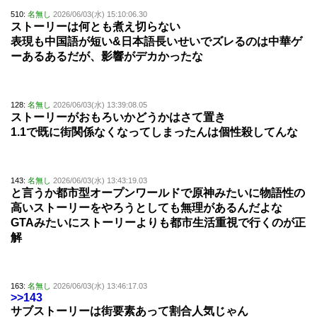
510:
名無し
2026/06/03(水) 15:10:06.30
ストーリーは何とも煮え切らない
表現も中国語が短い&日本語長いせいでズレるのは中華ゲ
ーあるあるだが、影響がデカかったな
128:
名無し
2026/06/03(水) 13:39:08.05
ストーリーがおもろいかどうかはさて置き
1.1で既に街関係なくなってしまったんは個性殺してんな
143:
名無し
2026/06/03(水) 13:43:19.03
と言うか都市型オープンワールドで原神みたいに物語性の
高いストーリーをやろうとしても無理があるんだよな
GTAみたいにストーリーよりも都市生活重視で行くのが正
解
163:
名無し
2026/06/03(水) 13:46:17.03
>>143
サブストーリーは街要素あって割合人気じゃん