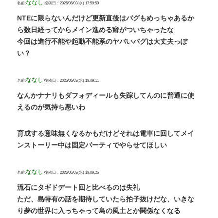
ななし
名前:
投稿日：2026/06/03(水) 17:59:59
NTEに限らないんだけど更新直後はバグもめっちゃあるか
ら数日経ってからメイン進める癖がついちゃったな
今回は進行不能や起動不能系のヤバいバグは大丈夫っぽ
い？
ななし
名前:
投稿日：2026/06/03(水) 18:09:11
なんかナナリもダフォディールも失踪してんのに普通に使
えるのが気持ち悪いわ
育成する意味無くなるかもだけどそれは電車に回してメイ
ンストーリー中は固定パーティでやらせてほしい
ななし
名前:
投稿日：2026/06/03(水) 18:09:26
流石にタギドデート回と比べるのは失礼
ただ、島特有の話を期待していたら拍子抜けだな、いきな
り夢の世界に入っちゃって島の風土とか関係なくなる