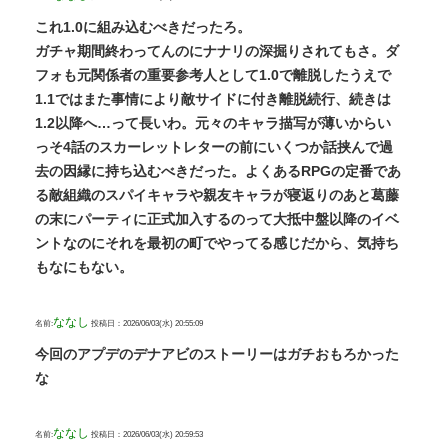
これ1.0に組み込むべきだったろ。
ガチャ期間終わってんのにナナリの深掘りされてもさ。ダ
フォも元関係者の重要参考人として1.0で離脱したうえで
1.1ではまた事情により敵サイドに付き離脱続行、続きは
1.2以降へ…って長いわ。元々のキャラ描写が薄いからい
っそ4話のスカーレットレターの前にいくつか話挟んで過
去の因縁に持ち込むべきだった。よくあるRPGの定番であ
る敵組織のスパイキャラや親友キャラが寝返りのあと葛藤
の末にパーティに正式加入するのって大抵中盤以降のイベ
ントなのにそれを最初の町でやってる感じだから、気持ち
もなにもない。
ななし
名前:
投稿日：2026/06/03(水) 20:55:09
今回のアプデのデナアビのストーリーはガチおもろかった
な
ななし
名前:
投稿日：2026/06/03(水) 20:59:53