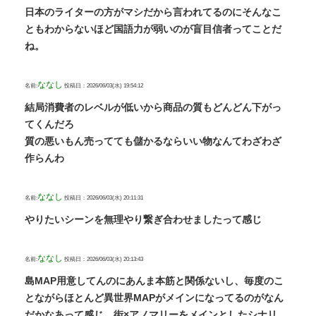
日本のライターの方がマシだから言われてるのにそんなこ
ともわからないほど国語力が弱いのが盲目信者ってことだ
ね。
ななし
名前:
投稿日：2026/06/03(水) 19:54:12
結局消費者のレベルが低いから商品の質もどんどん下がっ
てくんだろ
質の悪いもん売ってても儲かるならいい物なんてわざわざ
作らんわ
ななし
名前:
投稿日：2026/06/03(水) 20:11:31
やりたいシーンを無理やり繋ぎ合わせましたって感じ
ななし
名前:
投稿日：2026/06/03(水) 20:13:43
島MAP用意してんのにあんま本筋と関係ないし、毎度のこ
とながらほとんど異世界MAPがメインになってるのがなん
だかなあって感じ、街×アノマリーをメインとしたシナリ