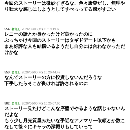
今回のストーリーは微妙すぎるな、色々唐突だし、無理や
り壮大な感じにしようとしてすべっってる感がすごい
554:
名無し
2026/06/03(水) 15:19:19.60
レニーの話とか長かったけど良かったのに
ぶっちゃけ今回のストーリーはタギドデート以下かも
まあ好評な人も結構いるようだし自分には合わなかっただ
けかな
558:
名無し
2026/06/03(水) 15:20:44.47
なんでストーリーの方に投資しないんだろうな
下手したらそこが良ければ許されるのに
582:
名無し
2026/06/03(水) 15:25:07.60
ストーリー見たけどこんな序盤でやるような話じゃないん
だよな
もう少し月光質屋みたいな手近なアノマリー依頼とか数こ
なして徐々にキャラの深堀りもしていって