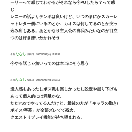
ーリーって感じでわかるがそれなら今PUしたら？って感
じ
レニーの話よりテンポは良いけど、いつのまにかスカーレ
ットレター側にいるのとか、カオスは何してるのとか突っ
込み所もある。あとかなり主人公の自我みたいなのが目立
つのは好き嫌い分かれそう
ななし
名前:
投稿日：2026/06/03(水) 17:39:38
今やる話じゃ無いってのは本当にそう思う
ななし
名前:
投稿日：2026/06/03(水) 17:52:13
没入感もあったしボス戦も楽しかったし設定や掘り下げも
あって個人的には満足かな。
ただPS5でやってるんだけど、最後の方が「キャラの動き/
ボイス/字幕」が全部ズレてて残念。
クエストリプレイ機能が待ち望まれる。