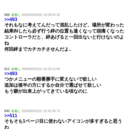
505:
名無し
2026/06/03(水) 15:09:25.42
>>493
それもなに考えてんだって混乱したけど、場所が変わった
結果INしたら必ず行う絆の位置も遠くなって頭痛くなった
コントローラだと、絆あげると一回出ないと行けないのよ
ね
何回絆までカチカチさせんだよ..
511:
名無し
2026/06/03(水) 15:10:12.89
>>493
つかメニューの順番勝手に変えないで欲しい
追加は後半の方にするか自分で選ばせて欲しい
もう癖が出来上がってきている頃なのに
645:
名無し
2026/06/03(水) 15:41:35.73
>>511
そもそも1ページ目に使わないアイコンが多すぎると思う
わ