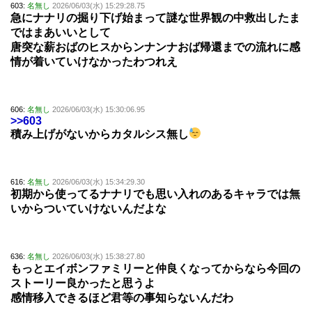
603:
名無し
2026/06/03(水) 15:29:28.75
急にナナリの掘り下げ始まって謎な世界観の中救出したま
ではまあいいとして
唐突な薪おばのヒスからンナンナおば帰還までの流れに感
情が着いていけなかったわつれえ
606:
名無し
2026/06/03(水) 15:30:06.95
>>603
積み上げがないからカタルシス無し
616:
名無し
2026/06/03(水) 15:34:29.30
初期から使ってるナナリでも思い入れのあるキャラでは無
いからついていけないんだよな
636:
名無し
2026/06/03(水) 15:38:27.80
もっとエイボンファミリーと仲良くなってからなら今回の
ストーリー良かったと思うよ
感情移入できるほど君等の事知らないんだわ