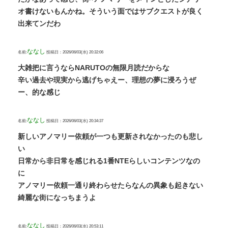
オ書けないもんかね。そういう面ではサブクエストが良く
出来てンだわ
ななし
名前:
投稿日：2026/06/03(水) 20:32:06
大雑把に言うならNARUTOの無限月読だからな
辛い過去や現実から逃げちゃえー、理想の夢に浸ろうぜ
ー、的な感じ
ななし
名前:
投稿日：2026/06/03(水) 20:34:37
新しいアノマリー依頼が一つも更新されなかったのも悲し
い
日常から非日常を感じれる1番NTEらしいコンテンツなの
に
アノマリー依頼一通り終わらせたらなんの異象も起きない
綺麗な街になっちまうよ
ななし
名前:
投稿日：2026/06/03(水) 20:53:11