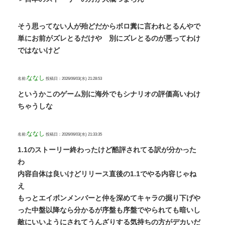
そう思ってない人が殆どだからボロ糞に言われとるんやで
単にお前がズレとるだけや 別にズレとるのが悪ってわけ
ではないけど
ななし
名前:
投稿日：2026/06/03(水) 21:28:53
というかこのゲーム別に海外でもシナリオの評価高いわけ
ちゃうしな
ななし
名前:
投稿日：2026/06/03(水) 21:33:35
1.1のストーリー終わったけど酷評されてる訳が分かった
わ
内容自体は良いけどリリース直後の1.1でやる内容じゃね
え
もっとエイボンメンバーと仲を深めてキャラの掘り下げや
った中盤以降なら分かるが序盤も序盤でやられても暗いし
敵にいいようにされてうんざりする気持ちの方がデカいだ