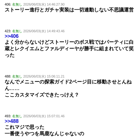
406:
名無し
2026/06/03(水) 14:46:27.90
ストーリー進行とガチャ実装は一切連動しない不思議運営
423:
名無し
2026/06/03(水) 14:49:43.46
>>406
よく分からないけどストーリーのボス戦ではパーティに白
蔵とレクイエムとファルディーヤが勝手に組まれていて笑
った
488:
名無し
2026/06/03(水) 15:06:11.21
なんでメニューの探索ガイド2ページ目に移動させとんね
ん……
ここカスタマイズできたっけえ？
493:
名無し
2026/06/03(水) 15:07:01.46
>>488
これマジで思った
一番使うやつを馬鹿なんじゃないの