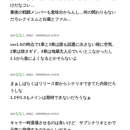
けだなコレ…
最後の戦闘メンバーも意味分からんし…何の関わりもない
だろレクイエムと白蔵とファル…
ななし
名前:
投稿日：2026/06/03(水) 21:45:23
ver1.0の時点で1章と3章は誰も話題に出さない程に空気、
2章は頭タギド、4章は地蔵主人公でいいとこなかったし
1.1から急によくなるとかそらないよ
ななし
名前:
投稿日：2026/06/03(水) 21:52:38
まぁしばらくはリリース前からシナリオできてた内容だろ
うしな
1.2や1.3もメインは期待できないだろうなぁ
ななし
名前:
投稿日：2026/06/03(水) 22:03:27
キャラ一時退場させるのは良いけど サブシナリオとかで
元気に登場するのおかしいだろｗ