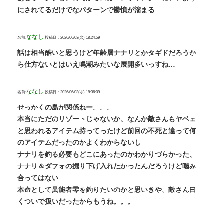
にされてるだけでなパターンで鬱憤が溜まる
ななし
名前:
投稿日：2026/06/03(水) 18:24:59
話は相当酷いと思うけど年齢層ナナリとかタギドだろうか
ら仕方ないとはいえ鳴潮みたいな展開多いっすね…
ななし
名前:
投稿日：2026/06/03(水) 18:36:09
せっかくの島が関係ねー。。。
本当にただのリゾートじゃないか、なんか敵さんもヤベェ
と思われるアイテム持ってったけど前回の不死と違って何
のアイテムだったのかよくわからないし
ナナリを釣る必要もどこにあったのかわかりづらかった、
ナナリ＆ダフォの掘り下げ入れたかったんだろうけど噛み
合ってはない
本命として異能者零を釣りたいのかと思いきや、敵さん曰
くついで扱いだったからもうね。。。