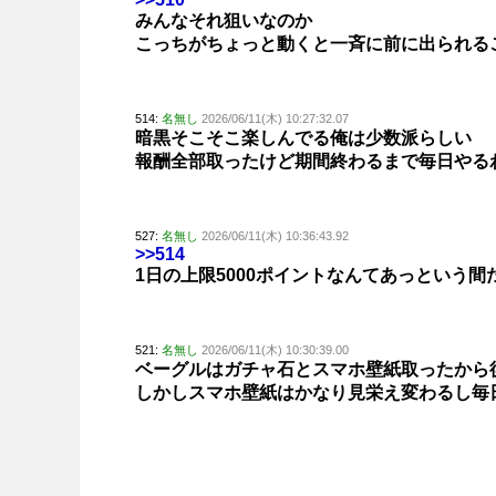
みんなそれ狙いなのか
こっちがちょっと動くと一斉に前に出られる
514:
名無し
2026/06/11(木) 10:27:32.07
暗黒そこそこ楽しんでる俺は少数派らしい
報酬全部取ったけど期間終わるまで毎日やる
527:
名無し
2026/06/11(木) 10:36:43.92
>>514
1日の上限5000ポイントなんてあっという間
521:
名無し
2026/06/11(木) 10:30:39.00
ベーグルはガチャ石とスマホ壁紙取ったから
しかしスマホ壁紙はかなり見栄え変わるし毎