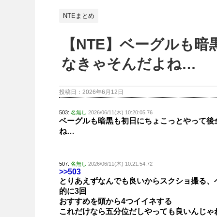
NTEまとめ
【NTE】ベーグルも
なきゃそんだよね…
投稿日：
2026年6月12日
503:
名無し
2026/06/11(木) 10:20:05.76
ベーグルも暗黒も初日にちょこっとやって後
ね…
507:
名無し
2026/06/11(木) 10:21:54.72
>>503
とりあえずなんでも良いからスクショ撮る、
的に3回
おすすめを頭から4つイイネする
これだけなら五分位だしやっても良いんじゃ