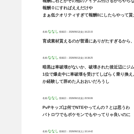
報酬に石とかその他のアイテム付けるからやら
報酬０にすればええだけや
まぁ低クオリティすぎて報酬0にしたらやって貰
ななし
名前:
投稿日：2026/06/12(金) 16:22:15
育成素材貰えるのが普通にありがたすぎるから
ななし
名前:
投稿日：2026/06/12(金) 16:38:25
暗黒は車破壊がないか、破壊された後近辺にジ
1位で爆走中に車破壊を受けてしばらく乗り換え
か経験して辞めた人おおいだろうし
ななし
名前:
投稿日：2026/06/12(金) 20:50:06
PvPキッズは何でNTEやってんの？とは思うわ
バトロワでもポケモンでもやってりゃ良いのに
ななし
名前:
投稿日：2026/06/13(土) 10:14:42