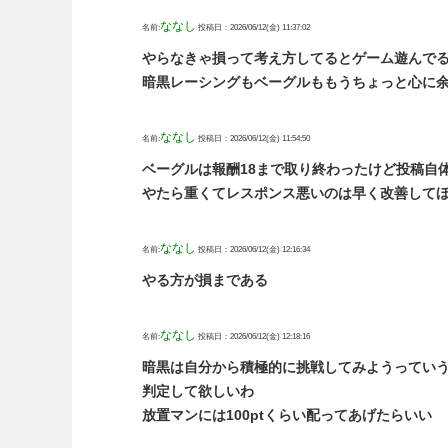
ななし
名前:
投稿日：2026/06/12(金) 11:37:02
やらなきゃ損って考え方してるとゲーム遊んで
暗黒レーシングもベーグルももうちょっと心に
ななし
名前:
投稿日：2026/06/12(金) 11:54:50
ベーグルは報酬18まで取り終わったけど投稿自
やたら重くてレスポンス悪いのは早く改善して
ななし
名前:
投稿日：2026/06/12(金) 12:16:34
やる方が損まである
ななし
名前:
投稿日：2026/06/12(金) 12:18:16
暗黒は自分から積極的に挑戦してみようってい
判定して欲しいわ
放置マンには100ptくらい配ってあげたらいい