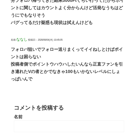
分フォロバ帰ってきた結果3000Ptぐらい行ってたからポイ
ントに関してはカウントよく分からんけど活発なうちはど
うにでもなりそう
バグってるだけ疑惑も現状は拭えんけども
ななし
名前:
投稿日：2026/06/04(木) 10:45:05
フォロバ狙いでフォロー送りまくってイイねしとけばポイ
ントは困らない
投稿者側でポイントウハウハしたいんなら正直ファンを引
き連れたVの者とかでなきゃ100もいかないレベルにしょ
っぱいんで
コメントを投稿する
名前